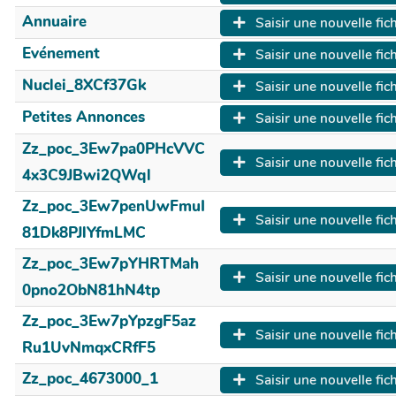
Annuaire
Saisir une nouvelle fic
Evénement
Saisir une nouvelle fic
Nuclei_8XCf37Gk
Saisir une nouvelle fic
Petites Annonces
Saisir une nouvelle fic
Zz_poc_3Ew7pa0PHcVVC
Saisir une nouvelle fic
4x3C9JBwi2QWql
Zz_poc_3Ew7penUwFmuI
Saisir une nouvelle fic
81Dk8PJlYfmLMC
Zz_poc_3Ew7pYHRTMah
Saisir une nouvelle fic
0pno2ObN81hN4tp
Zz_poc_3Ew7pYpzgF5az
Saisir une nouvelle fic
Ru1UvNmqxCRfF5
Zz_poc_4673000_1
Saisir une nouvelle fic