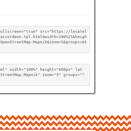
fullscreen="true" src="https://lesatel
_accordeon.tpl.html&width=100%25&heigh
=OpenStreetMap.Mapnik&zoom=5&groups=&t
tml" width="100%" height="600px" lat
StreetMap.Mapnik" zoom="5" groups="" 