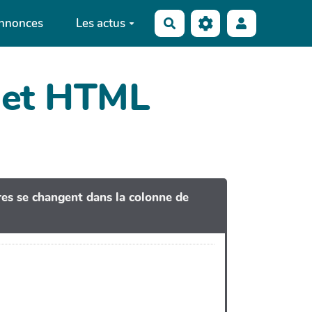
annonces
Les actus
Rechercher
dget HTML
tres se changent dans la colonne de