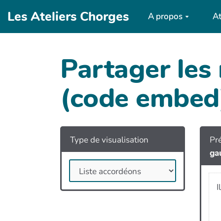
Aller au contenu principal
Les Ateliers Chorges
A propos
At
Partager les
(code embed
Type de visualisation
Pré
ga