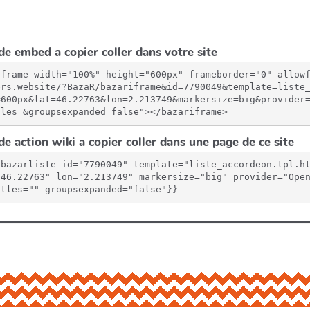
e embed a copier coller dans votre site
iframe width="100%" height="600px" frameborder="0" allow
ers.website/?BazaR/bazariframe&id=7790049&template=liste
=600px&lat=46.22763&lon=2.213749&markersize=big&provider
tles=&groupsexpanded=false"></bazariframe>
e action wiki a copier coller dans une page de ce site
{bazarliste id="7790049" template="liste_accordeon.tpl.h
"46.22763" lon="2.213749" markersize="big" provider="Open
itles="" groupsexpanded="false"}}