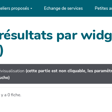
eliers proposés
Echange de services
Petites 
 résultats par wi
)
visualisation
(cette partie est non cliquable, les paramê
uche)