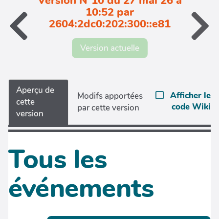
Version N°10 du 27 mai 26 à
10:52 par
2604:2dc0:202:300::e81
Version actuelle
Aperçu de
Afficher le
Modifs apportées
cette
code Wiki
par cette version
version