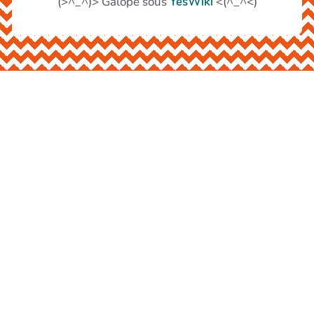
(>^_^)> Galope sous
YesWiki
<(^_^<)