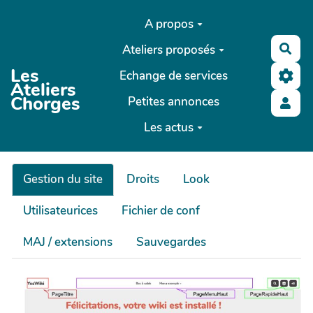
Aller au contenu principal
A propos
Ateliers proposés
Rec
Les
Echange de services
Ateliers
Chorges
Petites annonces
Les actus
Gestion du site
Droits
Look
Utilisateurices
Fichier de conf
MAJ / extensions
Sauvegardes