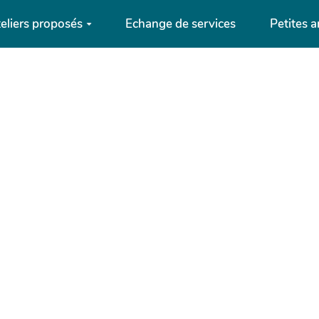
eliers proposés
Echange de services
Petites 