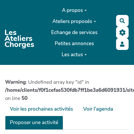
Aller au contenu principal
A propos
Ateliers proposés
Rec
Les
Echange de services
Ateliers
Chorges
Petites annonces
Les actus
Warning
: Undefined array key "id" in
/home/clients/f0f1cefae530fdb7ff1be3a6d6091931/site
on line
50
Voir les prochaines activités
Voir l'agenda
Proposer une activité