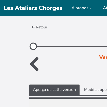
Aller au contenu principal
Les Ateliers Chorges
A propos
At
Retour
Ver
Aperçu de cette version
Modifs appor