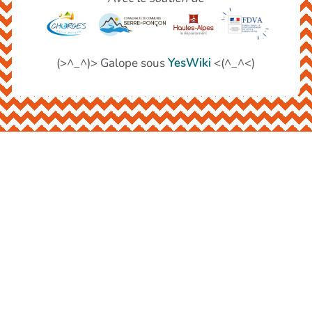
(>^_^)> Galope sous
YesWiki
<(^_^<)