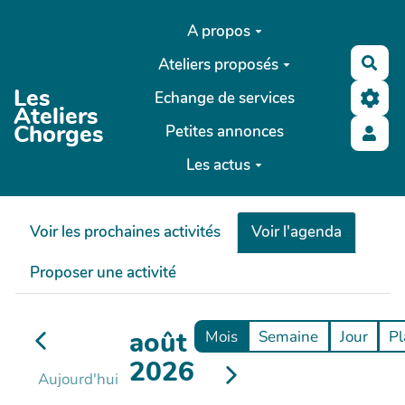
Aller au contenu principal
A propos
Ateliers proposés
Rec
Les
Echange de services
Ateliers
Chorges
Petites annonces
Les actus
Voir les prochaines activités
Voir l'agenda
Proposer une activité
août
Mois
Semaine
Jour
Pl
2026
Aujourd'hui